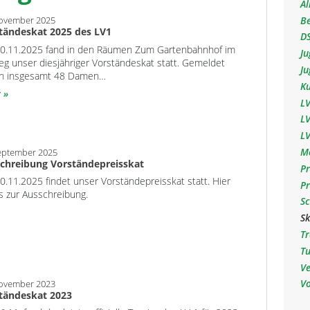
Al
Be
November 2025
tändeskat 2025 des LV1
D
0.11.2025 fand in den Räumen Zum Gartenbahnhof im
J
eg unser diesjähriger Vorständeskat statt. Gemeldet
J
n insgesamt 48 Damen…
K
r
LV
L
L
Me
eptember 2025
chreibung Vorständepreisskat
Pr
.11.2025 findet unser Vorständepreisskat statt. Hier
P
s zur Ausschreibung.
S
S
T
Tu
V
V
November 2023
tändeskat 2023