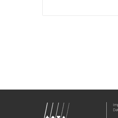
Im
Da