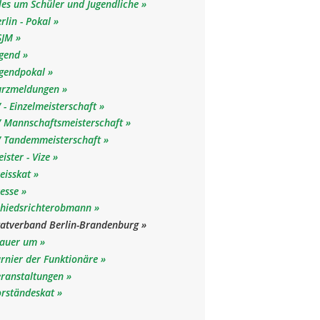
les um Schüler und Jugendliche
rlin - Pokal
SJM
ugend
ugendpokal
urzmeldungen
 - Einzelmeisterschaft
V Mannschaftsmeisterschaft
V Tandemmeisterschaft
ister - Vize
eisskat
resse
chiedsrichterobmann
katverband Berlin-Brandenburg
rauer um
rnier der Funktionäre
eranstaltungen
orständeskat