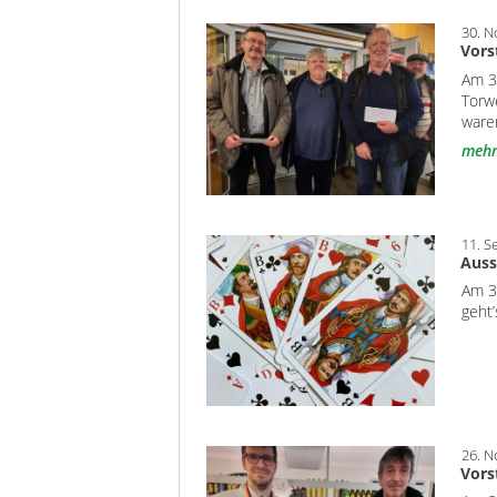
30. 
Vors
Am 3
Torw
ware
meh
11. S
Auss
Am 30
geht’
26. 
Vors