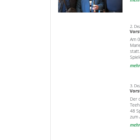
2. D
Vors
Am 0
Mari
stat
Spiel
meh
3. D
Vors
Der 
Teeh
48 S
zum 
meh