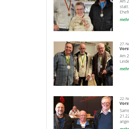
Am 26
statt
Ehef
meh
27. 
Vors
Am 27
Leid
meh
22. 
Vors
Sams
21.22
ange
meh