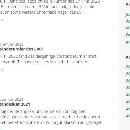
.11. fand das letzte offizielle Turnier des LV 1 für 2023
Ar
. Es trafen sich dazu 43 Vorstandsmitglieder teils mit
rauen sowie weitere Ehrennadelträger des LV 1
Ju
r
Ap
M
F
J
November 2022
tändeturnier des LV01
.11.2022 fand das diesjährige Vorständeturnier statt.
Ar
er war die Teilnahme dieses Mal sehr bescheiden.
2
r
2
2
2
2
November 2021
2
tändeskat 2021
2
tag der Berlinpokal und heute am Sonntag dem
2
.2021 gleich der Vorständeskat hinterher. beides unter
nehmer Athmosphäre im Kulturgut Marzahn ausgetragen.
r