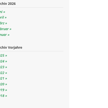
chiv 2026
ni
ril
ärz
ebruar
anuar
chiv Vorjahre
025
024
023
022
021
020
019
018